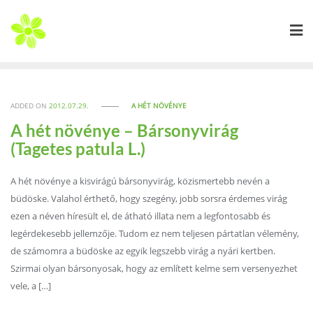
Skip
to
content
ADDED ON
2012.07.29.
A HÉT NÖVÉNYE
A hét növénye – Bársonyvirág
(Tagetes patula L.)
A hét növénye a kisvirágú bársonyvirág, közismertebb nevén a
büdöske. Valahol érthető, hogy szegény, jobb sorsra érdemes virág
ezen a néven híresült el, de átható illata nem a legfontosabb és
legérdekesebb jellemzője. Tudom ez nem teljesen pártatlan vélemény,
de számomra a büdöske az egyik legszebb virág a nyári kertben.
Szirmai olyan bársonyosak, hogy az említett kelme sem versenyezhet
vele, a […]