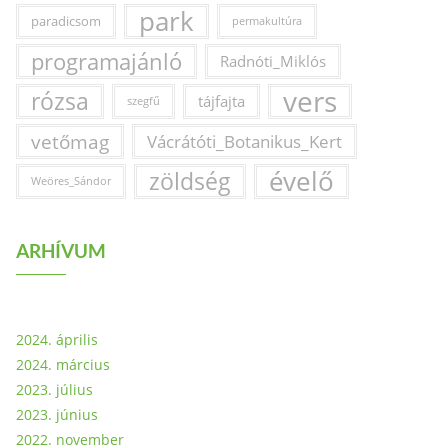
park
paradicsom
permakultúra
programajánló
Radnóti_Miklós
vers
rózsa
tájfajta
szegfű
vetőmag
Vácrátóti_Botanikus_Kert
évelő
zöldség
Weöres_Sándor
ARHÍVUM
2024. április
2024. március
2023. július
2023. június
2022. november