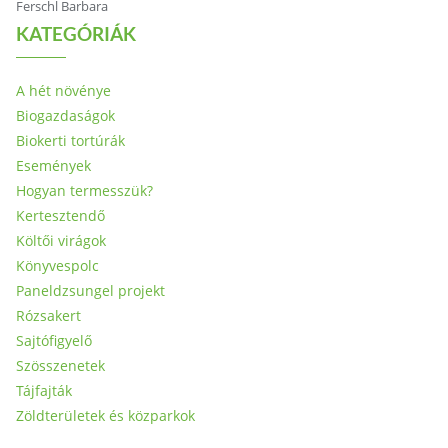
Ferschl Barbara
KATEGÓRIÁK
A hét növénye
Biogazdaságok
Biokerti tortúrák
Események
Hogyan termesszük?
Kertesztendő
Költői virágok
Könyvespolc
Paneldzsungel projekt
Rózsakert
Sajtófigyelő
Szösszenetek
Tájfajták
Zöldterületek és közparkok