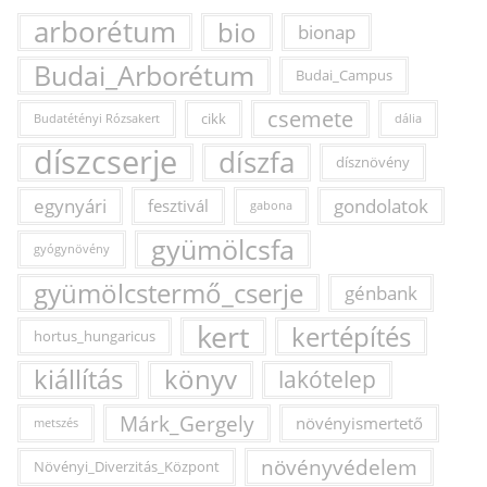
arborétum
bio
bionap
Budai_Arborétum
Budai_Campus
csemete
cikk
Budatétényi Rózsakert
dália
díszcserje
díszfa
dísznövény
egynyári
fesztivál
gondolatok
gabona
gyümölcsfa
gyógynövény
gyümölcstermő_cserje
génbank
kert
kertépítés
hortus_hungaricus
kiállítás
könyv
lakótelep
Márk_Gergely
növényismertető
metszés
növényvédelem
Növényi_Diverzitás_Központ