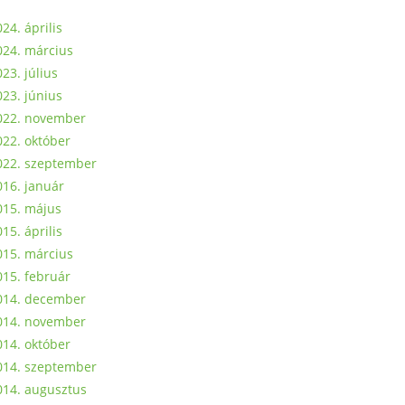
24. április
024. március
23. július
023. június
022. november
022. október
022. szeptember
016. január
015. május
15. április
015. március
015. február
014. december
014. november
014. október
014. szeptember
014. augusztus