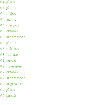
14. július
014. június
014. május
14. április
014. március
013. október
013. szeptember
013. június
013. március
013. február
013. január
012. november
012. október
012. szeptember
012. augusztus
12. július
010. január