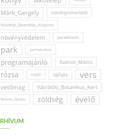
könyv
lakótelep
metszés
Márk_Gergely
növényismertető
Növényi_Diverzitás_Központ
növényvédelem
paradicsom
park
permakultúra
programajánló
Radnóti_Miklós
vers
rózsa
tájfajta
szegfű
vetőmag
Vácrátóti_Botanikus_Kert
évelő
zöldség
Weöres_Sándor
RHÍVUM