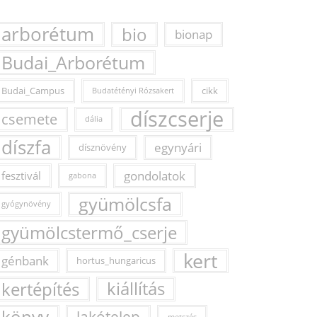
arborétum
bio
bionap
Budai_Arborétum
Budai_Campus
cikk
Budatétényi Rózsakert
díszcserje
csemete
dália
díszfa
egynyári
dísznövény
fesztivál
gondolatok
gabona
gyümölcsfa
gyógynövény
gyümölcstermő_cserje
kert
génbank
hortus_hungaricus
kertépítés
kiállítás