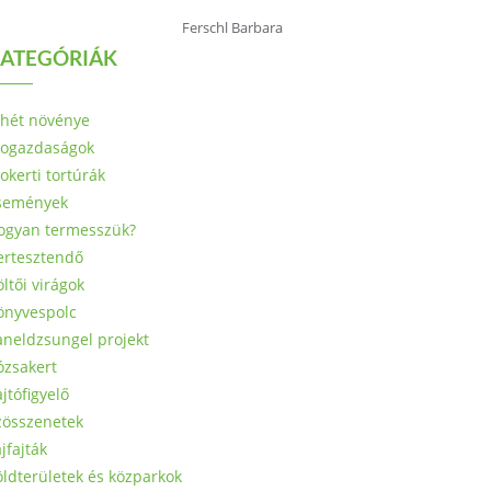
Ferschl Barbara
ATEGÓRIÁK
 hét növénye
iogazdaságok
okerti tortúrák
semények
ogyan termesszük?
ertesztendő
ltői virágok
önyvespolc
aneldzsungel projekt
ózsakert
jtófigyelő
zösszenetek
jfajták
öldterületek és közparkok