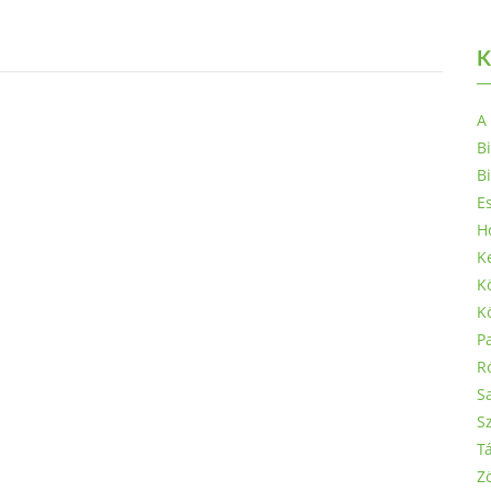
K
A
B
Bi
E
H
K
Kö
K
P
R
Sa
S
Tá
Z