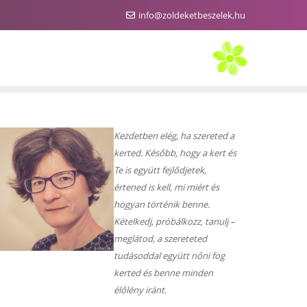
info@zoldeketbeszelek,hu
Kezdetben elég, ha szereted a
kerted. Később, hogy a kert és
Te is együtt fejlődjetek,
értened is kell, mi miért és
hogyan történik benne.
Kételkedj, próbálkozz, tanulj –
meglátod, a szereteted
tudásoddal együtt nőni fog
kerted és benne minden
élőlény iránt.