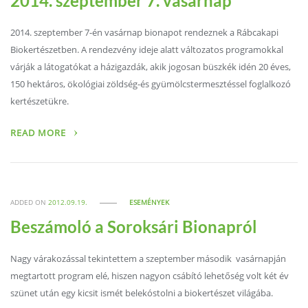
2014. szeptember 7. vasárnap
2014. szeptember 7-én vasárnap bionapot rendeznek a Rábcakapi
Biokertészetben. A rendezvény ideje alatt változatos programokkal
várják a látogatókat a házigazdák, akik jogosan büszkék idén 20 éves,
150 hektáros, ökológiai zöldség-és gyümölcstermesztéssel foglalkozó
kertészetükre.
READ MORE
ADDED ON
2012.09.19.
ESEMÉNYEK
Beszámoló a Soroksári Bionapról
Nagy várakozással tekintettem a szeptember második vasárnapján
megtartott program elé, hiszen nagyon csábító lehetőség volt két év
szünet után egy kicsit ismét belekóstolni a biokertészet világába.