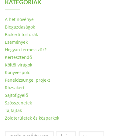
KATEGÓRIÁK
A hét növénye
Biogazdaságok
Biokerti tortúrák
Események
Hogyan termesszük?
Kertesztendő
Költői virágok
Könyvespolc
Paneldzsungel projekt
Rózsakert
Sajtófigyelő
Szösszenetek
Tájfajták
Zöldterületek és közparkok