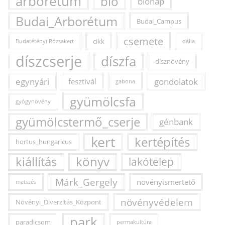
arborétum
bio
bionap
Budai_Arborétum
Budai_Campus
csemete
cikk
Budatétényi Rózsakert
dália
díszcserje
díszfa
dísznövény
egynyári
fesztivál
gondolatok
gabona
gyümölcsfa
gyógynövény
gyümölcstermő_cserje
génbank
kert
kertépítés
hortus_hungaricus
kiállítás
könyv
lakótelep
Márk_Gergely
növényismertető
metszés
növényvédelem
Növényi_Diverzitás_Központ
park
paradicsom
permakultúra