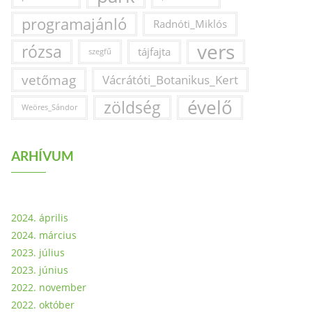
programajánló
Radnóti_Miklós
vers
rózsa
tájfajta
szegfű
vetőmag
Vácrátóti_Botanikus_Kert
évelő
zöldség
Weöres_Sándor
ARHÍVUM
2024. április
2024. március
2023. július
2023. június
2022. november
2022. október