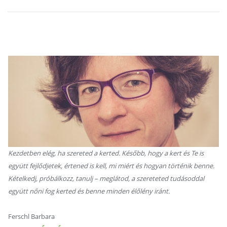
Kezdetben elég, ha szereted a kerted. Később, hogy a kert és Te is
együtt fejlődjetek, értened is kell, mi miért és hogyan történik benne.
Kételkedj, próbálkozz, tanulj – meglátod, a szereteted tudásoddal
együtt nőni fog kerted és benne minden élőlény iránt.
Ferschl Barbara