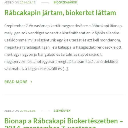
ADDED ON
2014.09.17.
BIOGAZDASÁGOK
Rábcakapin jártam, biokertet láttam
Szeptember 7-én vasárnap került megrendezésre a Rábcakapi Bionap,
mely igen sok vendéget vonzott a kiszámíthatatlan időjárás ellenére.
Családommal mi is rászántunk egy kis utazást és azt kell mondanom,
megérte a fáradságot. Igen, le a kalappal a házigazdák, rendezők előtt,
mert egy nagyon jó hangulatú és tartalmas napot sikerült
megszervezniük, ahol egyaránt megtalálta számítását az érdeklődő
szakmabeli, a kisgyerekes szülő és […]
READ MORE
ADDED ON
2014.08.08.
ESEMÉNYEK
Bionap a Rábcakapi Biokertészetben –