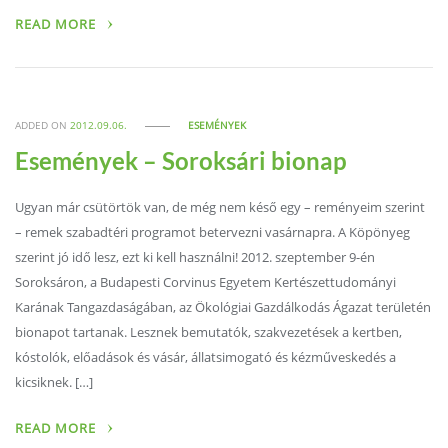
READ MORE
ADDED ON
2012.09.06.
ESEMÉNYEK
Események – Soroksári bionap
Ugyan már csütörtök van, de még nem késő egy – reményeim szerint
– remek szabadtéri programot betervezni vasárnapra. A Köpönyeg
szerint jó idő lesz, ezt ki kell használni! 2012. szeptember 9-én
Soroksáron, a Budapesti Corvinus Egyetem Kertészettudományi
Karának Tangazdaságában, az Ökológiai Gazdálkodás Ágazat területén
bionapot tartanak. Lesznek bemutatók, szakvezetések a kertben,
kóstolók, előadások és vásár, állatsimogató és kézműveskedés a
kicsiknek. […]
READ MORE