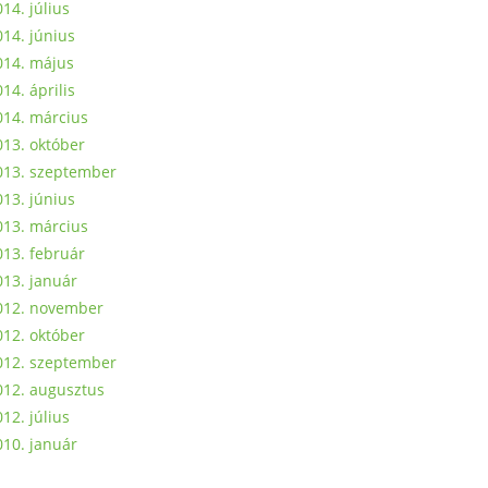
14. július
014. június
014. május
14. április
014. március
013. október
013. szeptember
013. június
013. március
013. február
013. január
012. november
012. október
012. szeptember
012. augusztus
12. július
010. január