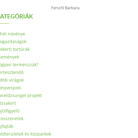
Ferschl Barbara
ATEGÓRIÁK
 hét növénye
iogazdaságok
okerti tortúrák
semények
ogyan termesszük?
ertesztendő
ltői virágok
önyvespolc
aneldzsungel projekt
ózsakert
jtófigyelő
zösszenetek
jfajták
öldterületek és közparkok