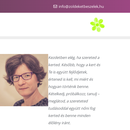
info@zoldeketbeszelek,hu
Kezdetben elég, ha szereted a
kerted. Később, hogy a kert és
Te is együtt fejlődjetek,
értened is kell, mi miért és
hogyan történik benne.
Kételkedj, próbálkozz, tanulj –
meglátod, a szereteted
tudásoddal együtt nőni fog
kerted és benne minden
élőlény iránt.