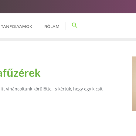
TANFOLYAMOK
RÓLAM
afűzérek
tt viháncoltunk körülötte, s kértük, hogy egy kicsit