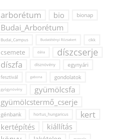
arborétum
bio
bionap
Budai_Arborétum
Budai_Campus
cikk
Budatétényi Rózsakert
díszcserje
csemete
dália
díszfa
egynyári
dísznövény
fesztivál
gondolatok
gabona
gyümölcsfa
gyógynövény
gyümölcstermő_cserje
kert
génbank
hortus_hungaricus
kertépítés
kiállítás