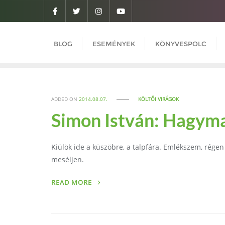
Skip
to
content
BLOG
ESEMÉNYEK
KÖNYVESPOLC
ADDED ON
2014.08.07.
KÖLTŐI VIRÁGOK
Simon István: Hagym
Kiülök ide a küszöbre, a talpfára. Emlékszem, régen i
meséljen.
READ MORE