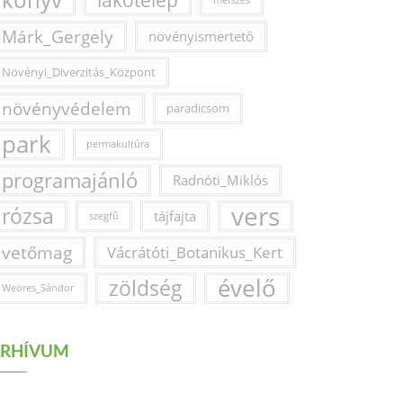
könyv
lakótelep
metszés
Márk_Gergely
növényismertető
Növényi_Diverzitás_Központ
növényvédelem
paradicsom
park
permakultúra
programajánló
Radnóti_Miklós
vers
rózsa
tájfajta
szegfű
vetőmag
Vácrátóti_Botanikus_Kert
évelő
zöldség
Weöres_Sándor
RHÍVUM