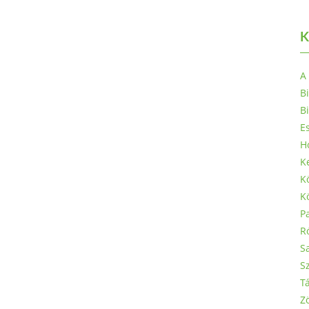
K
A
B
Bi
E
H
K
Kö
K
P
R
Sa
S
Tá
Z