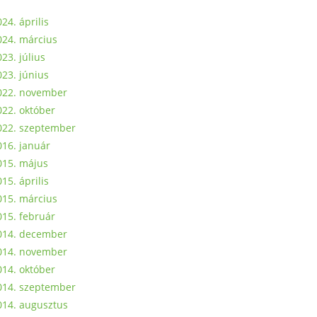
24. április
024. március
23. július
023. június
022. november
022. október
022. szeptember
016. január
015. május
15. április
015. március
015. február
014. december
014. november
014. október
014. szeptember
014. augusztus