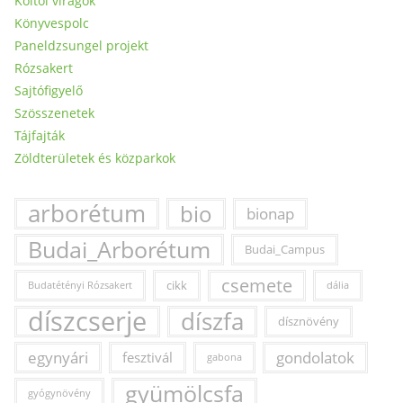
Költői virágok
Könyvespolc
Paneldzsungel projekt
Rózsakert
Sajtófigyelő
Szösszenetek
Tájfajták
Zöldterületek és közparkok
arborétum
bio
bionap
Budai_Arborétum
Budai_Campus
csemete
cikk
Budatétényi Rózsakert
dália
díszcserje
díszfa
dísznövény
egynyári
fesztivál
gondolatok
gabona
gyümölcsfa
gyógynövény