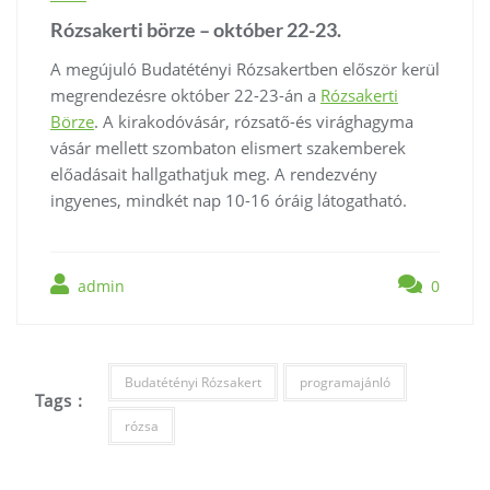
Rózsakerti börze – október 22-23.
A megújuló Budatétényi Rózsakertben először kerül
megrendezésre október 22-23-án a
Rózsakerti
Börze
. A kirakodóvásár, rózsatő-és virághagyma
vásár mellett szombaton elismert szakemberek
előadásait hallgathatjuk meg. A rendezvény
ingyenes, mindkét nap 10-16 óráig látogatható.
admin
0
Budatétényi Rózsakert
programajánló
Tags :
rózsa