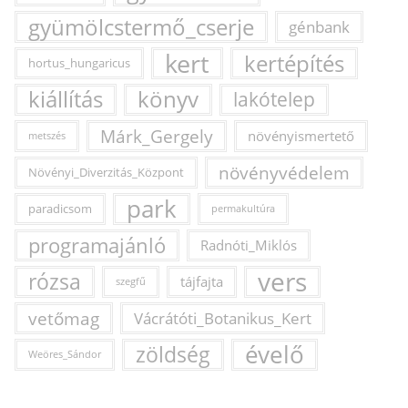
gyümölcstermő_cserje
génbank
kert
kertépítés
hortus_hungaricus
kiállítás
könyv
lakótelep
Márk_Gergely
növényismertető
metszés
növényvédelem
Növényi_Diverzitás_Központ
park
paradicsom
permakultúra
programajánló
Radnóti_Miklós
vers
rózsa
tájfajta
szegfű
vetőmag
Vácrátóti_Botanikus_Kert
évelő
zöldség
Weöres_Sándor