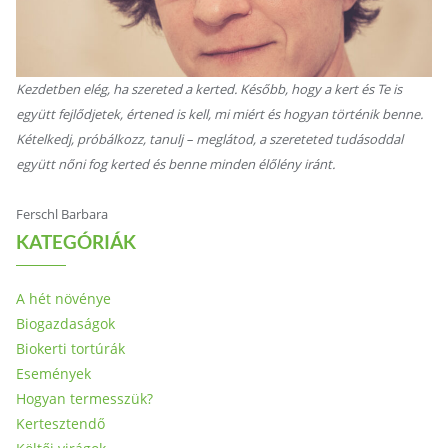
Kezdetben elég, ha szereted a kerted. Később, hogy a kert és Te is
együtt fejlődjetek, értened is kell, mi miért és hogyan történik benne.
Kételkedj, próbálkozz, tanulj – meglátod, a szereteted tudásoddal
együtt nőni fog kerted és benne minden élőlény iránt.
Ferschl Barbara
KATEGÓRIÁK
A hét növénye
Biogazdaságok
Biokerti tortúrák
Események
Hogyan termesszük?
Kertesztendő